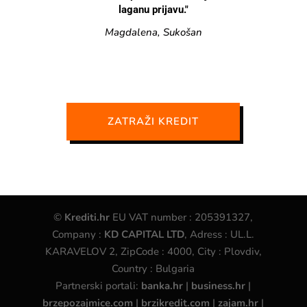
laganu prijavu."
Magdalena, Sukošan
ZATRAŽI KREDIT
©
Krediti.hr
EU VAT number : 205391327,
Company :
KD CAPITAL LTD
, Adress : UL.L.
KARAVELOV 2, ZipCode : 4000, City : Plovdiv,
Country : Bulgaria
Partnerski portali:
banka.hr
|
business.hr
|
brzepozajmice.com
|
brzikredit.com
|
zajam.hr
|