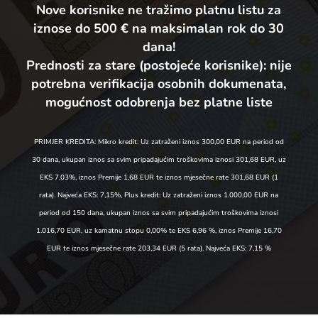
Nove korisnike ne tražimo platnu listu za
iznose do 500 € na maksimalan rok do 30
dana!
Prednosti za stare (postojeće korisnike):
nije
potrebna verifikacija osobnih dokumenata,
mogućnost odobrenja bez platne liste
PRIMJER KREDITA: Mikro kredit: Uz zatraženi iznos 300,00 EUR na period od
30 dana, ukupan iznos sa svim pripadajućim troškovima iznosi 301,68 EUR, uz
EKS 7,03%, iznos Premije 1,68 EUR te iznos mjesečne rate 301,68 EUR (1
rata). Najveća EKS: 7,15%, Plus kredit: Uz zatraženi iznos 1.000,00 EUR na
period od 150 dana, ukupan iznos sa svim pripadajućim troškovima iznosi
1.016,70 EUR, uz kamatnu stopu 0,00% te EKS 6,96 %, iznos Premije 16,70
EUR te iznos mjesečne rate 203,34 EUR (5 rata). Najveća EKS: 7,15 %