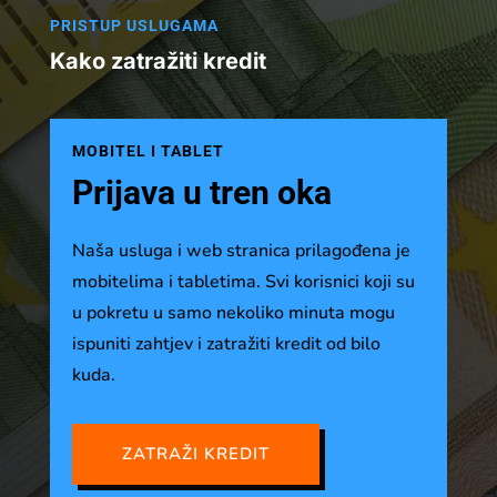
PRISTUP USLUGAMA
Kako zatražiti kredit
MOBITEL I TABLET
Prijava u tren oka
Naša usluga i web stranica prilagođena je
mobitelima i tabletima. Svi korisnici koji su
u pokretu u samo nekoliko minuta mogu
ispuniti zahtjev i zatražiti kredit od bilo
kuda.
ZATRAŽI KREDIT