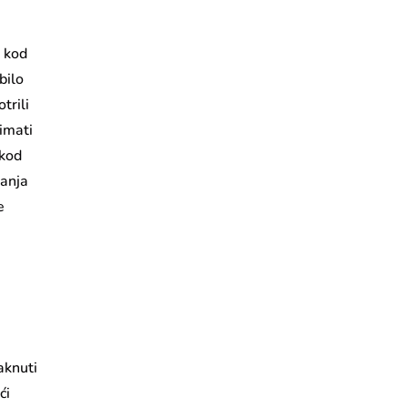
e kod
bilo
trili
imati
kod
ranja
e
aknuti
ći