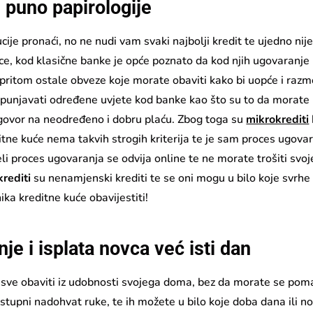
i puno papirologije
cije pronaći, no ne nudi vam svaki najbolji kredit te ujedno nij
ice, kod klasične banke je opće poznato da kod njih ugovaranje 
 pritom ostale obveze koje morate obaviti kako bi uopće i razmo
spunjavati određene uvjete kod banke kao što su to da morate 
, ugovor na neodređeno i dobru plaću. Zbog toga su
mikrokrediti
ditne kuće nema takvih strogih kriterija te je sam proces ugova
jeli proces ugovaranja se odvija online te ne morate trošiti svoj
rediti
su nenamjenski krediti te se oni mogu u bilo koje svrhe
nika kreditne kuće obavijestiti!
je i isplata novca već isti dan
 sve obaviti iz udobnosti svojega doma, bez da morate se pom
stupni nadohvat ruke, te ih možete u bilo koje doba dana ili no