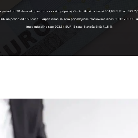
 period od 30 dana, ukupan iznos sa svim pripadajućim troškovima iznosi 301,68 EUR, uz EKS 7,
,00 EUR na period od 150 dana, ukupan iznos sa svim pripadajućim troškovima iznosi 1.016,70 EUR,
iznos mjesečne rate 203,34 EUR (5 rata). Najveća EKS: 7,15 %