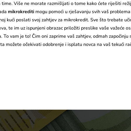
time. Više ne morate razmišljati o tome kako ćete riješiti režije
sada
mikrokrediti
mogu pomoći u rješavanju svih vaš problema 
 kući poslati svoj zahtjev za mikrokredit. Sve što trebate učin
eva, te im uz ispunjeni obrazac priložiti preslike vaše važeće 
a. To vam je to! Čim oni zaprime vaš zahtjev, odmah započinju 
 možete očekivati odobrenje i isplatu novca na vaš tekući ra