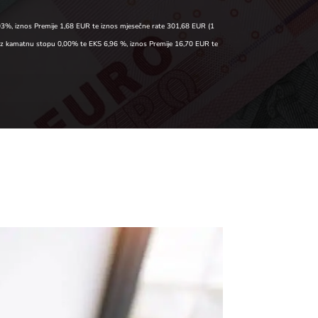
03%, iznos Premije 1,68 EUR te iznos mjesečne rate 301,68 EUR (1
 uz kamatnu stopu 0,00% te EKS 6,96 %, iznos Premije 16,70 EUR te