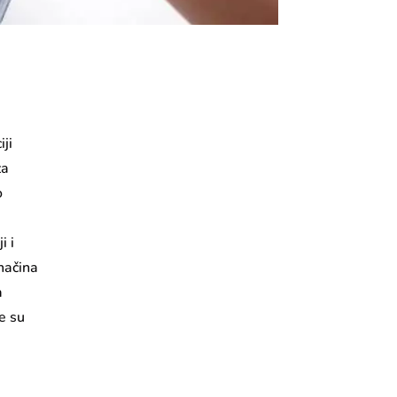
ji
za
o
i i
načina
a
e su