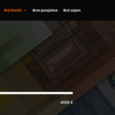
Brzi krediti
Brze pozajmice
Brzi zajam
4000 €