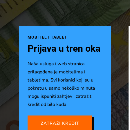
MOBITEL I TABLET
Prijava u tren oka
Naša usluga i web stranica
prilagođena je mobitelima i
tabletima. Svi korisnici koji su u
pokretu u samo nekoliko minuta
mogu ispuniti zahtjev i zatražiti
kredit od bilo kuda.
ZATRAŽI KREDIT