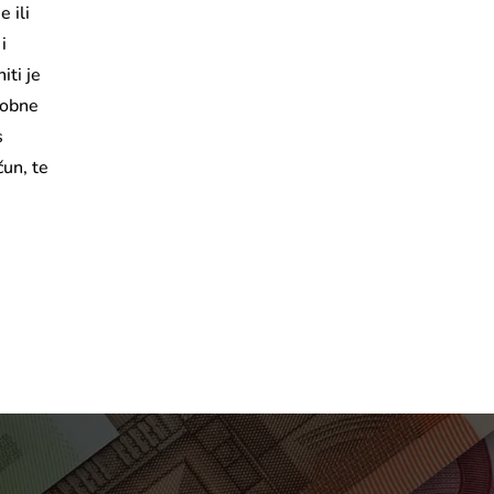
 ili
i
iti je
osobne
s
čun, te