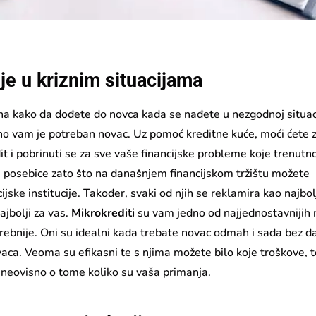
je u kriznim situacijama
ina kako da dođete do novca kada se nađete u nezgodnoj situaci
no vam je potreban novac. Uz pomoć kreditne kuće, moći ćete 
t i pobrinuti se za sve vaše financijske probleme koje trenutn
i, posebice zato što na današnjem financijskom tržištu možete
jske institucije. Također, svaki od njih se reklamira kao najbolj
najbolji za vas.
Mikrokrediti
su vam jedno od najjednostavnijih 
rebnije. Oni su idealni kada trebate novac odmah i sada bez d
vaca. Veoma su efikasni te s njima možete bilo koje troškove, t
 neovisno o tome koliko su vaša primanja.