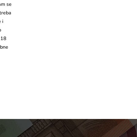
vam se
 treba
 i
o
 18
obne