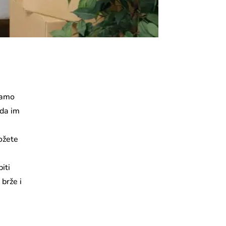
mamo
 da im
s
možete
iti
 brže i