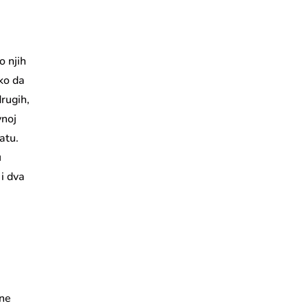
o njih
ako da
rugih,
vnoj
atu.
u
 i dva
 ne