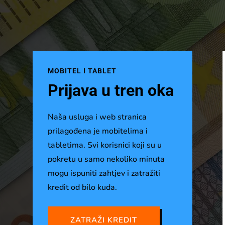
MOBITEL I TABLET
Prijava u tren oka
Naša usluga i web stranica
prilagođena je mobitelima i
tabletima. Svi korisnici koji su u
pokretu u samo nekoliko minuta
mogu ispuniti zahtjev i zatražiti
kredit od bilo kuda.
ZATRAŽI KREDIT