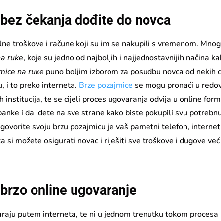
 bez čekanja dođite do novca
silne troškove i račune koji su im se nakupili s vremenom. Mnog
na ruke
, koje su jedno od najboljih i najjednostavnijih načina k
mice na ruke
puno boljim izborom za posudbu novca od nekih d
, i to preko interneta.
Brze pozajmice
se mogu pronaći u redo
h institucija, te se cijeli proces ugovaranja odvija u online form
anke i da idete na sve strane kako biste pokupili svu potrebn
govorite svoju brzu pozajmicu je vaš pametni telefon, internet
 si možete osigurati novac i riješiti sve troškove i dugove već
 brzo online ugovaranje
aju putem interneta, te ni u jednom trenutku tokom procesa