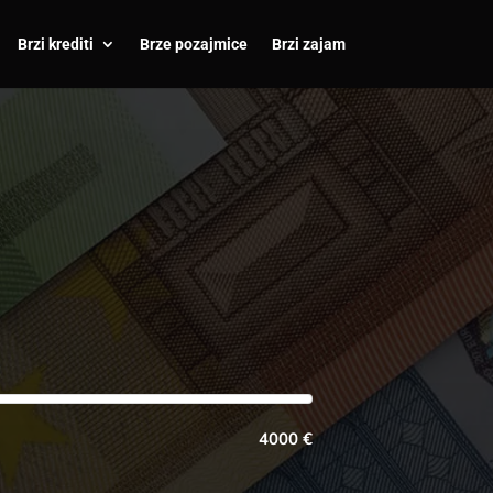
Brzi krediti
Brze pozajmice
Brzi zajam
4000 €