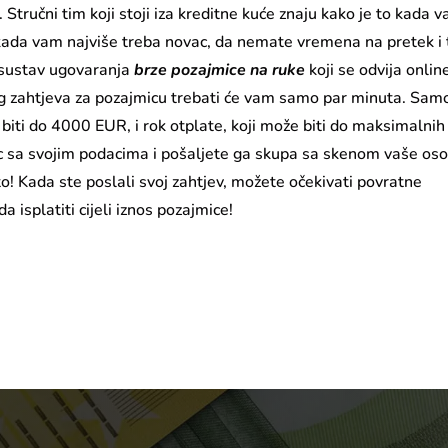
 Stručni tim koji stoji iza kreditne kuće znaju kako je to kada 
 kada vam najviše treba novac, da nemate vremena na pretek i
i sustav ugovaranja
brze pozajmice na ruke
koji se odvija online
šeg zahtjeva za pozajmicu trebati će vam samo par minuta. Sam
 biti do 4000 EUR, i rok otplate, koji može biti do maksimalnih
c sa svojim podacima i pošaljete ga skupa sa skenom vaše os
 to! Kada ste poslali svoj zahtjev, možete očekivati povratne
a isplatiti cijeli iznos pozajmice!