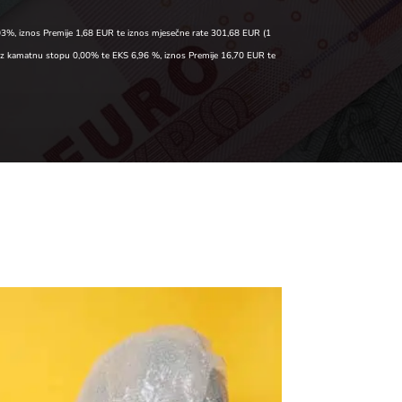
03%, iznos Premije 1,68 EUR te iznos mjesečne rate 301,68 EUR (1
 uz kamatnu stopu 0,00% te EKS 6,96 %, iznos Premije 16,70 EUR te