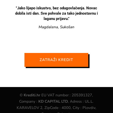
"Jako lijepo iskustvo, bez odugovlačenja. Novac
dobila isti dan. Sve pohvale za tako jednostavnu i
laganu prijavu."
Magdalena, Sukošan
ZATRAŽI KREDIT
©
Krediti.hr
EU VAT number : 205391327,
Company :
KD CAPITAL LTD
, Adress : UL.L.
KARAVELOV 2, ZipCode : 4000, City : Plovdiv,