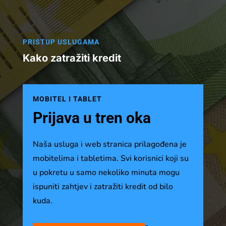
PRISTUP USLUGAMA
Kako zatražiti kredit
MOBITEL I TABLET
Prijava u tren oka
Naša usluga i web stranica prilagođena je
mobitelima i tabletima. Svi korisnici koji su
u pokretu u samo nekoliko minuta mogu
ispuniti zahtjev i zatražiti kredit od bilo
kuda.