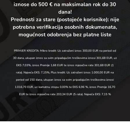
iznose do 500 € na maksimalan rok do 30
dana!
Prednosti za stare (postojeće korisnike):
nije
potrebna verifikacija osobnih dokumenata,
mogućnost odobrenja bez platne liste
PRIMJER KREDITA: Mikro kredit: Uz zatraženi iznos 300,00 EUR na period od
30 dana, ukupan iznos sa svim pripadajućim troškovima iznosi 301,68 EUR, uz
EKS 7,03%, iznos Premije 1,68 EUR te iznos mjesečne rate 301,68 EUR (1
rata). Najveća EKS: 7,15%, Plus kredit: Uz zatraženi iznos 1.000,00 EUR na
period od 150 dana, ukupan iznos sa svim pripadajućim troškovima iznosi
1.016,70 EUR, uz kamatnu stopu 0,00% te EKS 6,96 %, iznos Premije 16,70
EUR te iznos mjesečne rate 203,34 EUR (5 rata). Najveća EKS: 7,15 %