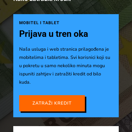
MOBITEL I TABLET
Prijava u tren oka
Naša usluga i web stranica prilagođena je
mobitelima i tabletima. Svi korisnici koji su
u pokretu u samo nekoliko minuta mogu
ispuniti zahtjev i zatražiti kredit od bilo
kuda.
ZATRAŽI KREDIT