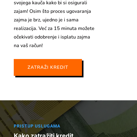
svojega kauča kako bi si osigurali
zajam! Osim što proces ugovaranja
zajma je brz, ujedno je i sama
realizacija. Već za 15 minuta možete
očekivati odobrenje i isplatu zajma
na vaš račun!
ZATRAŽI KREDIT
PRISTUP USLUGAMA
Kako zatražiti kredit