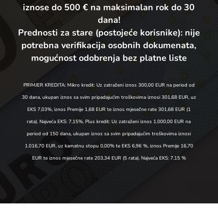
iznose do 500 € na maksimalan rok do 30
dana!
Prednosti za stare (postojeće korisnike):
nije
potrebna verifikacija osobnih dokumenata,
mogućnost odobrenja bez platne liste
PRIMJER KREDITA: Mikro kredit: Uz zatraženi iznos 300,00 EUR na period od
30 dana, ukupan iznos sa svim pripadajućim troškovima iznosi 301,68 EUR, uz
EKS 7,03%, iznos Premije 1,68 EUR te iznos mjesečne rate 301,68 EUR (1
rata). Najveća EKS: 7,15%, Plus kredit: Uz zatraženi iznos 1.000,00 EUR na
period od 150 dana, ukupan iznos sa svim pripadajućim troškovima iznosi
1.016,70 EUR, uz kamatnu stopu 0,00% te EKS 6,96 %, iznos Premije 16,70
EUR te iznos mjesečne rate 203,34 EUR (5 rata). Najveća EKS: 7,15 %