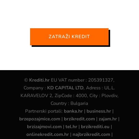
ZATRAŽI KREDIT
©
Krediti.hr
EU VAT number : 205391327,
Company :
KD CAPITAL LTD
, Adress : UL.L.
KARAVELOV 2, ZipCode : 4000, City : Plovdiv,
Country : Bulgaria
Partnerski portali:
banka.hr
|
business.hr
|
brzepozajmice.com
|
brzikredit.com
|
zajam.hr
|
brzizajmovi.com
|
tel.hr
|
brzikrediti.eu
|
onlinekredit.com.hr
|
najbrzikredit.com
|