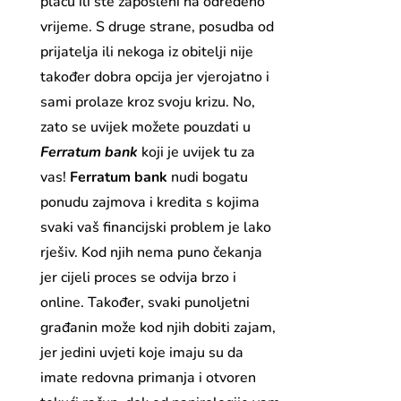
plaću ili ste zaposleni na određeno
vrijeme. S druge strane, posudba od
prijatelja ili nekoga iz obitelji nije
također dobra opcija jer vjerojatno i
sami prolaze kroz svoju krizu. No,
zato se uvijek možete pouzdati u
Ferratum bank
koji je uvijek tu za
vas!
Ferratum bank
nudi bogatu
ponudu zajmova i kredita s kojima
svaki vaš financijski problem je lako
rješiv. Kod njih nema puno čekanja
jer cijeli proces se odvija brzo i
online. Također, svaki punoljetni
građanin može kod njih dobiti zajam,
jer jedini uvjeti koje imaju su da
imate redovna primanja i otvoren