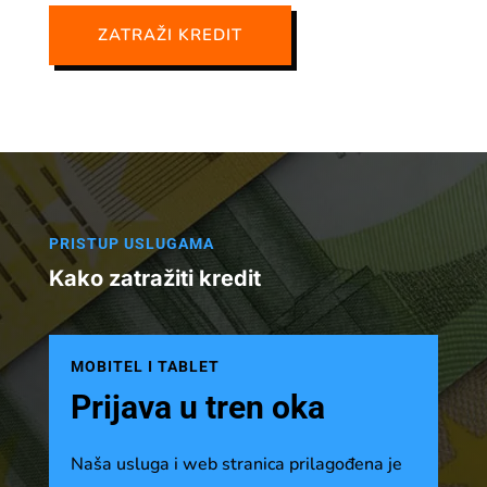
ZATRAŽI KREDIT
PRISTUP USLUGAMA
Kako zatražiti kredit
MOBITEL I TABLET
Prijava u tren oka
Naša usluga i web stranica prilagođena je