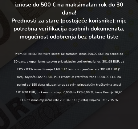
iznose do 500 € na maksimalan rok do 30
dana!
Prednosti za stare (postojeće korisnike):
nije
potrebna verifikacija osobnih dokumenata,
mogućnost odobrenja bez platne liste
PRIMJER KREDITA: Mikro kredit: Uz zatraženi iznos 300,00 EUR na period od
30 dana, ukupan iznos sa svim pripadajućim troškovima iznosi 301,68 EUR, uz
EKS 7,03%, iznos Premije 1,68 EUR te iznos mjesečne rate 301,68 EUR (1
rata). Najveća EKS: 7,15%, Plus kredit: Uz zatraženi iznos 1.000,00 EUR na
period od 150 dana, ukupan iznos sa svim pripadajućim troškovima iznosi
1.016,70 EUR, uz kamatnu stopu 0,00% te EKS 6,96 %, iznos Premije 16,70
EUR te iznos mjesečne rate 203,34 EUR (5 rata). Najveća EKS: 7,15 %