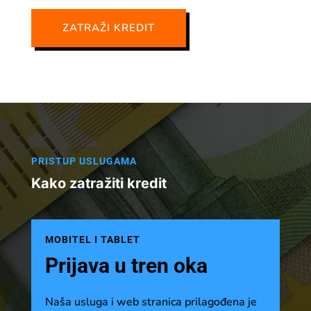
ZATRAŽI KREDIT
PRISTUP USLUGAMA
Kako zatražiti kredit
MOBITEL I TABLET
Prijava u tren oka
Naša usluga i web stranica prilagođena je