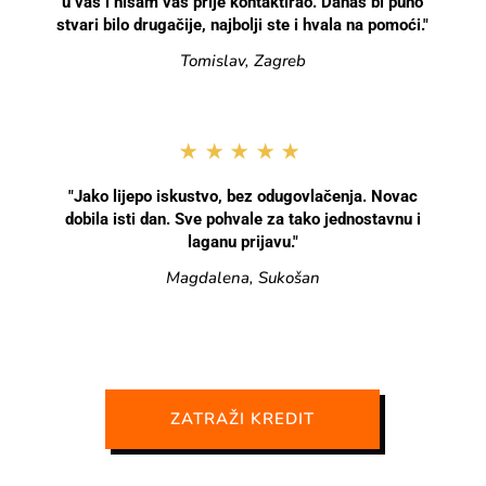
u vas i nisam vas prije kontaktirao. Danas bi puno
stvari bilo drugačije, najbolji ste i hvala na pomoći."
Tomislav, Zagreb
★★★★★
"Jako lijepo iskustvo, bez odugovlačenja. Novac
dobila isti dan. Sve pohvale za tako jednostavnu i
laganu prijavu."
Magdalena, Sukošan
ZATRAŽI KREDIT