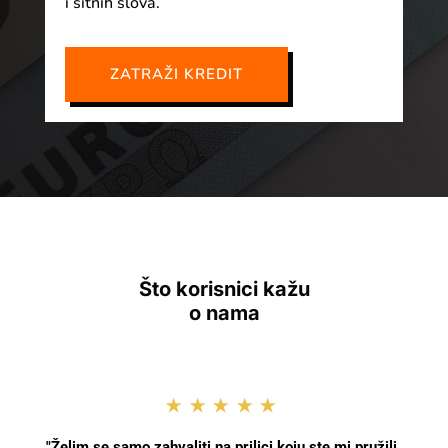
i sitnih slova.
ZATRAŽI KREDIT
Što korisnici kažu
o nama
★★★★★
"Želim se samo zahvaliti na prilici koju ste mi pružili.