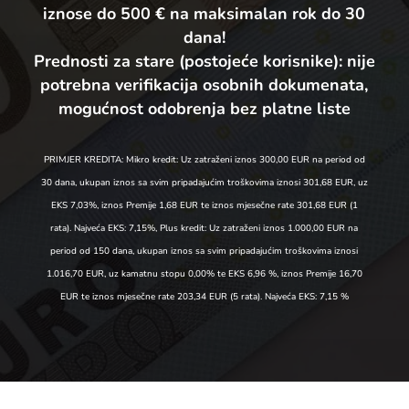
iznose do 500 € na maksimalan rok do 30
dana!
Prednosti za stare (postojeće korisnike):
nije
potrebna verifikacija osobnih dokumenata,
mogućnost odobrenja bez platne liste
PRIMJER KREDITA: Mikro kredit: Uz zatraženi iznos 300,00 EUR na period od
30 dana, ukupan iznos sa svim pripadajućim troškovima iznosi 301,68 EUR, uz
EKS 7,03%, iznos Premije 1,68 EUR te iznos mjesečne rate 301,68 EUR (1
rata). Najveća EKS: 7,15%, Plus kredit: Uz zatraženi iznos 1.000,00 EUR na
period od 150 dana, ukupan iznos sa svim pripadajućim troškovima iznosi
1.016,70 EUR, uz kamatnu stopu 0,00% te EKS 6,96 %, iznos Premije 16,70
EUR te iznos mjesečne rate 203,34 EUR (5 rata). Najveća EKS: 7,15 %