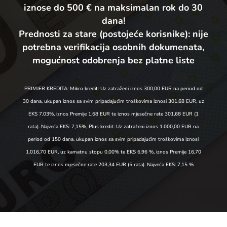
iznose do 500 € na maksimalan rok do 30
dana!
Prednosti za stare (postojeće korisnike):
nije
potrebna verifikacija osobnih dokumenata,
mogućnost odobrenja bez platne liste
PRIMJER KREDITA: Mikro kredit: Uz zatraženi iznos 300,00 EUR na period od
30 dana, ukupan iznos sa svim pripadajućim troškovima iznosi 301,68 EUR, uz
EKS 7,03%, iznos Premije 1,68 EUR te iznos mjesečne rate 301,68 EUR (1
rata). Najveća EKS: 7,15%, Plus kredit: Uz zatraženi iznos 1.000,00 EUR na
period od 150 dana, ukupan iznos sa svim pripadajućim troškovima iznosi
1.016,70 EUR, uz kamatnu stopu 0,00% te EKS 6,96 %, iznos Premije 16,70
EUR te iznos mjesečne rate 203,34 EUR (5 rata). Najveća EKS: 7,15 %