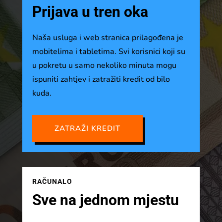
Prijava u tren oka
Naša usluga i web stranica prilagođena je
mobitelima i tabletima. Svi korisnici koji su
u pokretu u samo nekoliko minuta mogu
ispuniti zahtjev i zatražiti kredit od bilo
kuda.
ZATRAŽI KREDIT
RAČUNALO
Sve na jednom mjestu