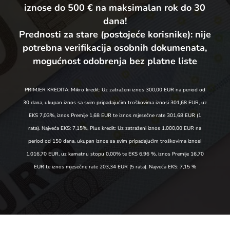
iznose do 500 € na maksimalan rok do 30
dana!
Prednosti za stare (postojeće korisnike):
nije
potrebna verifikacija osobnih dokumenata,
mogućnost odobrenja bez platne liste
PRIMJER KREDITA: Mikro kredit: Uz zatraženi iznos 300,00 EUR na period od
30 dana, ukupan iznos sa svim pripadajućim troškovima iznosi 301,68 EUR, uz
EKS 7,03%, iznos Premije 1,68 EUR te iznos mjesečne rate 301,68 EUR (1
rata). Najveća EKS: 7,15%, Plus kredit: Uz zatraženi iznos 1.000,00 EUR na
period od 150 dana, ukupan iznos sa svim pripadajućim troškovima iznosi
1.016,70 EUR, uz kamatnu stopu 0,00% te EKS 6,96 %, iznos Premije 16,70
EUR te iznos mjesečne rate 203,34 EUR (5 rata). Najveća EKS: 7,15 %