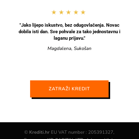
★★★★★
"Jako lijepo iskustvo, bez odugovlačenja. Novac
dobila isti dan. Sve pohvale za tako jednostavnu i
laganu prijavu."
Magdalena, Sukošan
ZATRAŽI KREDIT
©
Krediti.hr
EU VAT number : 205391327,