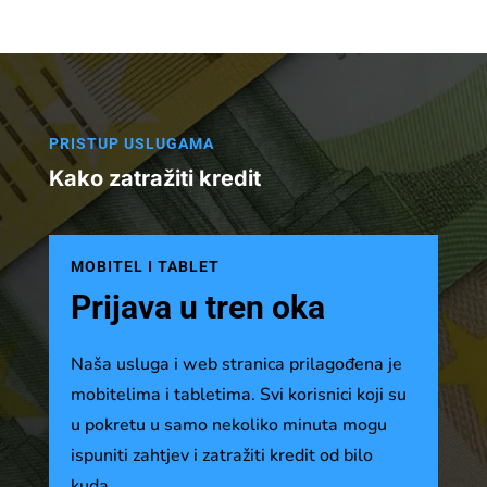
PRISTUP USLUGAMA
Kako zatražiti kredit
MOBITEL I TABLET
Prijava u tren oka
Naša usluga i web stranica prilagođena je
mobitelima i tabletima. Svi korisnici koji su
u pokretu u samo nekoliko minuta mogu
ispuniti zahtjev i zatražiti kredit od bilo
kuda.