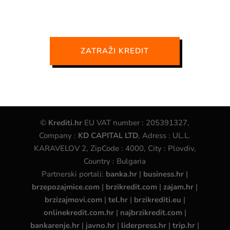
ZATRAŽI KREDIT
©
Krediti.hr
EU VAT number : 205391327,
Company :
KD CAPITAL LTD
, Adress : UL.L.
KARAVELOV 2, ZipCode : 4000, City : Plovdiv,
Country : Bulgaria
Partnerski portali:
banka.hr
|
business.hr
|
brzepozajmice.com
|
brzikredit.com
|
zajam.hr
|
brzizajmovi.com
|
tel.hr
|
brzikrediti.eu
|
onlinekredit.com.hr
|
najbrzikredit.com
|
bankarenje.hr
|
javno.hr
|
liderpress.hr
|
trip.hr
|