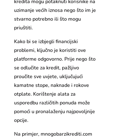
kredita mogu potaknuti korisnike na
uzimanje većih iznosa nego što im je
stvarno potrebno ili što mogu
priuštiti.
Kako bi se izbjegli financijski
problemi, ključno je koristiti ove
platforme odgovorno. Prije nego što
se odlučite za kredit, pažljivo
proučite sve uvjete, uključujući
kamatne stope, naknade i rokove
otplate. Korištenje alata za
usporedbu različitih ponuda može
pomoći u pronalaženju najpovoljnije
opcije.
Na primjer, mnogobarzikrediti.com