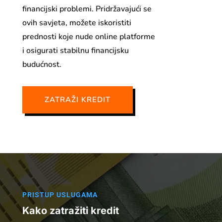
financijski problemi. Pridržavajući se
ovih savjeta, možete iskoristiti
prednosti koje nude online platforme
i osigurati stabilnu financijsku
budućnost.
ZATRAŽI KREDIT
PRISTUP USLUGAMA
Kako zatražiti kredit