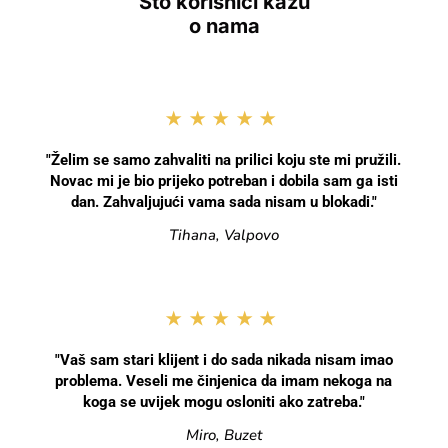
Što korisnici kažu
o nama
★★★★★
"Želim se samo zahvaliti na prilici koju ste mi pružili.
Novac mi je bio prijeko potreban i dobila sam ga isti
dan. Zahvaljujući vama sada nisam u blokadi."
Tihana, Valpovo
★★★★★
"Vaš sam stari klijent i do sada nikada nisam imao
problema. Veseli me činjenica da imam nekoga na
koga se uvijek mogu osloniti ako zatreba."
Miro, Buzet