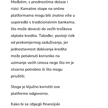
Međutim, s prednostima dolaze i
rizici. Kamatne stope na online
platformama mogu biti znatno više u
usporedbi s tradicionalnim bankama,
što može dovesti do većih troškova
otplate kredita. Također, postoji rizik
od prekomjernog zaduživanja, jer
jednostavnost dobivanja kredita
može potaknuti korisnike na
uzimanje većih iznosa nego što im je
stvarno potrebno ili što mogu
priuštiti.
Stoga je ključno koristiti ove
platforme odgovorno.
Kako bi se izbjegli financijski