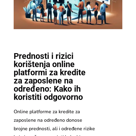
Prednosti i rizici
korištenja online
platformi za kredite
za zaposlene na
određeno: Kako ih
koristiti odgovorno
Online platforme za kredite za
zaposlene na određeno donose
brojne prednosti, ali i određene rizike