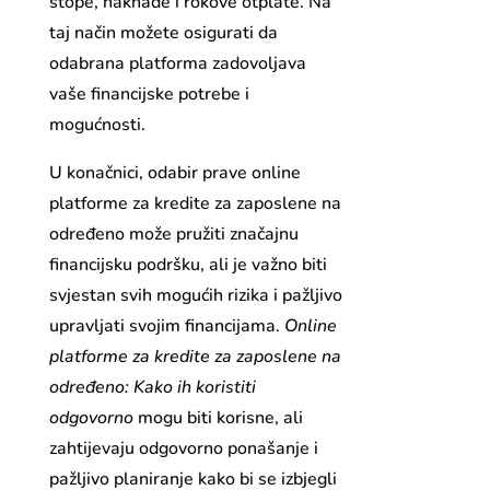
stope, naknade i rokove otplate. Na
taj način možete osigurati da
odabrana platforma zadovoljava
vaše financijske potrebe i
mogućnosti.
U konačnici, odabir prave online
platforme za kredite za zaposlene na
određeno može pružiti značajnu
financijsku podršku, ali je važno biti
svjestan svih mogućih rizika i pažljivo
upravljati svojim financijama.
Online
platforme za kredite za zaposlene na
određeno: Kako ih koristiti
odgovorno
mogu biti korisne, ali
zahtijevaju odgovorno ponašanje i
pažljivo planiranje kako bi se izbjegli