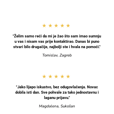
★★★★★
"Želim samo reći da mi je žao što sam imao sumnju
u vas i nisam vas prije kontaktirao. Danas bi puno
stvari bilo drugačije, najbolji ste i hvala na pomoći."
Tomislav, Zagreb
★★★★★
"Jako lijepo iskustvo, bez odugovlačenja. Novac
dobila isti dan. Sve pohvale za tako jednostavnu i
laganu prijavu."
Magdalena, Sukošan