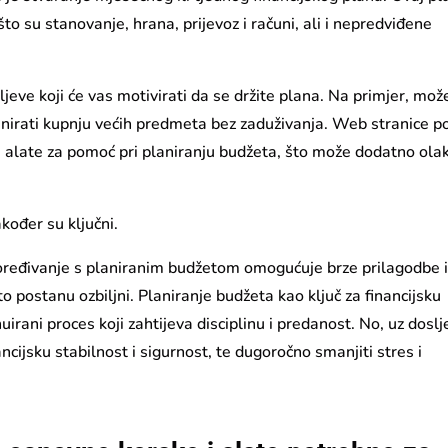
to su stanovanje, hrana, prijevoz i računi, ali i nepredviđene
ciljeve koji će vas motivirati da se držite plana. Na primjer, mož
 planirati kupnju većih predmeta bez zaduživanja. Web stranice p
i alate za pomoć pri planiranju budžeta, što može dodatno ola
kođer su ključni.
poređivanje s planiranim budžetom omogućuje brze prilagodbe 
o postanu ozbiljni. Planiranje budžeta kao ključ za financijsku
uirani proces koji zahtijeva disciplinu i predanost. No, uz dosl
ncijsku stabilnost i sigurnost, te dugoročno smanjiti stres i