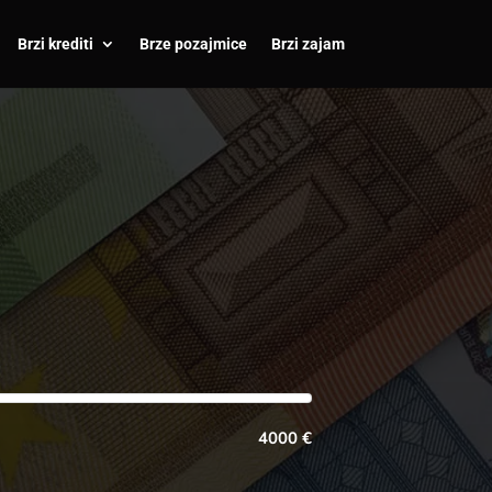
Brzi krediti
Brze pozajmice
Brzi zajam
4000 €