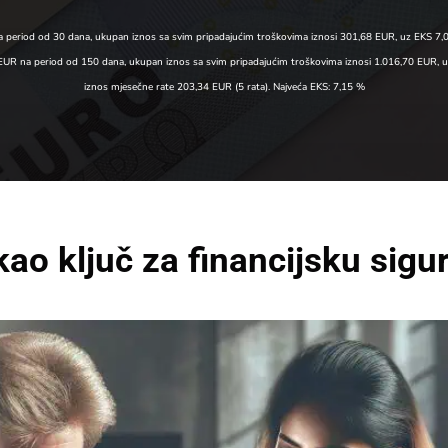
 period od 30 dana, ukupan iznos sa svim pripadajućim troškovima iznosi 301,68 EUR, uz EKS 7,
,00 EUR na period od 150 dana, ukupan iznos sa svim pripadajućim troškovima iznosi 1.016,70 EUR,
iznos mjesečne rate 203,34 EUR (5 rata). Najveća EKS: 7,15 %
kao ključ za financijsku sigu