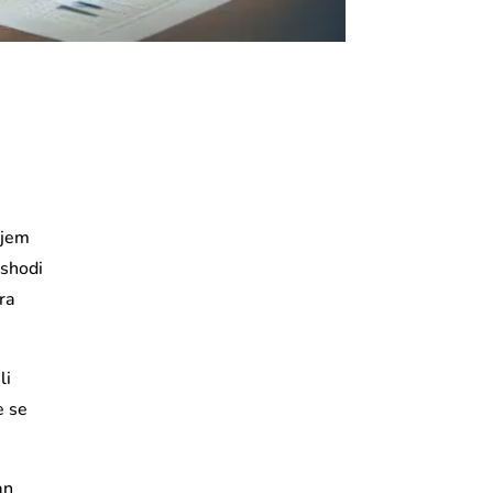
ijem
ashodi
ora
li
e se
an