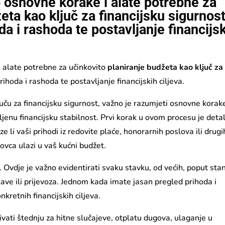
 osnovne korake i alate potrebne za
eta kao ključ za financijsku sigurnost
da i rashoda te postavljanje financijs
 alate potrebne za učinkovito
planiranje budžeta kao ključ za
prihoda i rashoda te postavljanje financijskih ciljeva.
ču za financijsku sigurnost, važno je razumjeti osnovne korak
ljenu financijsku stabilnost. Prvi korak u ovom procesu je deta
e li vaši prihodi iz redovite plaće, honorarnih poslova ili drugi
novca ulazi u vaš kućni budžet.
. Ovdje je važno evidentirati svaku stavku, od većih, poput sta
 kave ili prijevoza. Jednom kada imate jasan pregled prihoda i
kretnih financijskih ciljeva.
čivati štednju za hitne slučajeve, otplatu dugova, ulaganje u