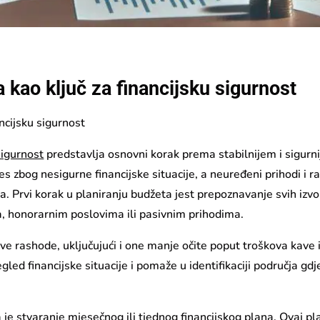
 kao ključ za financijsku sigurnost
ncijsku sigurnost
sigurnost
predstavlja osnovni korak prema stabilnijem i sigurn
es zbog nesigurne financijske situacije, a neuređeni prihodi i r
a. Prvi korak u planiranju budžeta jest prepoznavanje svih izv
a, honorarnim poslovima ili pasivnim prihodima.
ve rashode, uključujući i one manje očite poput troškova kave i
led financijske situacije i pomaže u identifikaciji područja gdj
 je stvaranje mjesečnog ili tjednog financijskog plana. Ovaj pl