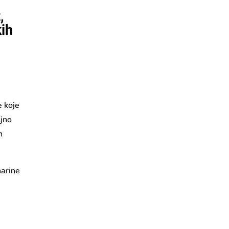
,
kih
e koje
ljno
h
narine