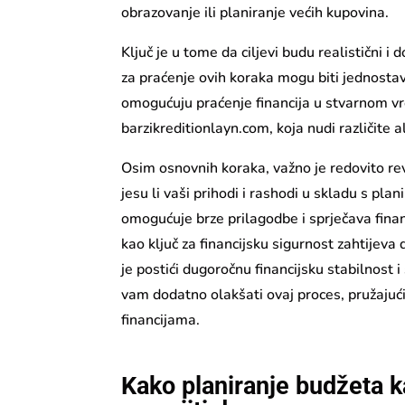
obrazovanje ili planiranje većih kupovina.
Ključ je u tome da ciljevi budu realistični i
za praćenje ovih koraka mogu biti jednostavn
omogućuju praćenje financija u stvarnom v
barzikreditionlayn.com, koja nudi različite a
Osim osnovnih koraka, važno je redovito rev
jesu li vaši prihodi i rashodi u skladu s pl
omogućuje brze prilagodbe i sprječava finan
kao ključ za financijsku sigurnost zahtijeva
je postići dugoročnu financijsku stabilnost 
vam dodatno olakšati ovaj proces, pružajuć
financijama.
Kako planiranje budžeta k