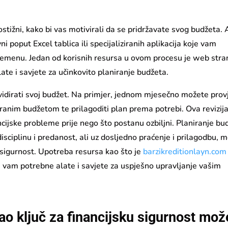
 dostižni, kako bi vas motivirali da se pridržavate svog budžeta. 
i poput Excel tablica ili specijaliziranih aplikacija koje vam
remenu. Jedan od korisnih resursa u ovom procesu je web stra
late i savjete za učinkovito planiranje budžeta.
idirati svoj budžet. Na primjer, jednom mjesečno možete provj
aniranim budžetom te prilagoditi plan prema potrebi. Ova revizij
cijske probleme prije nego što postanu ozbiljni. Planiranje bu
 disciplinu i predanost, ali uz dosljedno praćenje i prilagodbu,
i sigurnost. Upotreba resursa kao što je
barzikreditionlayn.com
i vam potrebne alate i savjete za uspješno upravljanje vašim
ao ključ za financijsku sigurnost mož