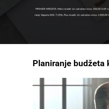
PRIMJER KREDITA: Mikro kredit: Uz zatraženi iznos 300,00 EUR na
rata). Najveća EKS: 7,15%, Plus kredit: Uz zatraženi iznos 1.000
Planiranje budžeta 