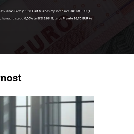
03%, iznos Premije 1,68 EUR te iznos mjesečne rate 301,68 EUR (1
 uz kamatnu stopu 0,00% te EKS 6,96 %, iznos Premije 16,70 EUR te
rnost