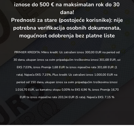
iznose do 500 € na maksimalan rok do 30
dana!
Prednosti za stare (postojeće korisnike):
nije
potrebna verifikacija osobnih dokumenata,
mogućnost odobrenja bez platne liste
PRIMJER KREDITA: Mikro kredit: Uz zatraženi iznos 300,00 EUR na period od
30 dana, ukupan iznos sa svim pripadajućim troškovima iznosi 301,68 EUR, uz
EKS 7,03%, iznos Premije 1,68 EUR te iznos mjesečne rate 301,68 EUR (1
rata). Najveća EKS: 7,15%, Plus kredit: Uz zatraženi iznos 1.000,00 EUR na
period od 150 dana, ukupan iznos sa svim pripadajućim troškovima iznosi
1.016,70 EUR, uz kamatnu stopu 0,00% te EKS 6,96 %, iznos Premije 16,70
EUR te iznos mjesečne rate 203,34 EUR (5 rata). Najveća EKS: 7,15 %