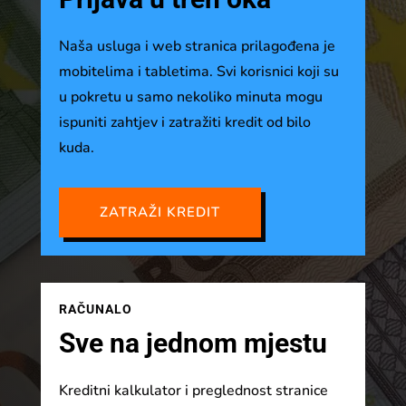
Naša usluga i web stranica prilagođena je
mobitelima i tabletima. Svi korisnici koji su
u pokretu u samo nekoliko minuta mogu
ispuniti zahtjev i zatražiti kredit od bilo
kuda.
ZATRAŽI KREDIT
RAČUNALO
Sve na jednom mjestu
Kreditni kalkulator i preglednost stranice