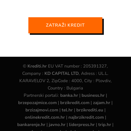
ZATRAŽI KREDIT
©
Krediti.hr
EU VAT number : 205391327,
Company :
KD CAPITAL LTD
, Adress : UL.L.
KARAVELOV 2, ZipCode : 4000, City : Plovdiv,
Country : Bulgaria
Partnerski portali:
banka.hr
|
business.hr
|
brzepozajmice.com
|
brzikredit.com
|
zajam.hr
|
brzizajmovi.com
|
tel.hr
|
brzikrediti.eu
|
onlinekredit.com.hr
|
najbrzikredit.com
|
bankarenje.hr
|
javno.hr
|
liderpress.hr
|
trip.hr
|