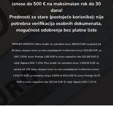
iznose do 500 € na maksimalan rok do 30
dana!
Prednosti za stare (postojeće korisnike):
nije
potrebna verifikacija osobnih dokumenata,
mogućnost odobrenja bez platne liste
PRIMJER KREDITA: Mikro kredit: Uz zatraženi iznos 300,00 EUR na period od
30 dana, ukupan iznos sa svim pripadajućim troškovima iznosi 301,68 EUR, uz
EKS 7,03%, iznos Premije 1,68 EUR te iznos mjesečne rate 301,68 EUR (1
rata). Najveća EKS: 7,15%, Plus kredit: Uz zatraženi iznos 1.000,00 EUR na
period od 150 dana, ukupan iznos sa svim pripadajućim troškovima iznosi
1.016,70 EUR, uz kamatnu stopu 0,00% te EKS 6,96 %, iznos Premije 16,70
EUR te iznos mjesečne rate 203,34 EUR (5 rata). Najveća EKS: 7,15 %