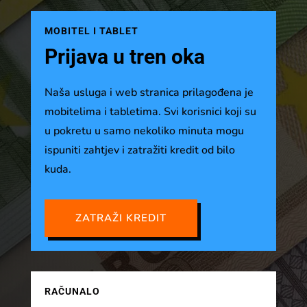
MOBITEL I TABLET
Prijava u tren oka
Naša usluga i web stranica prilagođena je
mobitelima i tabletima. Svi korisnici koji su
u pokretu u samo nekoliko minuta mogu
ispuniti zahtjev i zatražiti kredit od bilo
kuda.
ZATRAŽI KREDIT
RAČUNALO